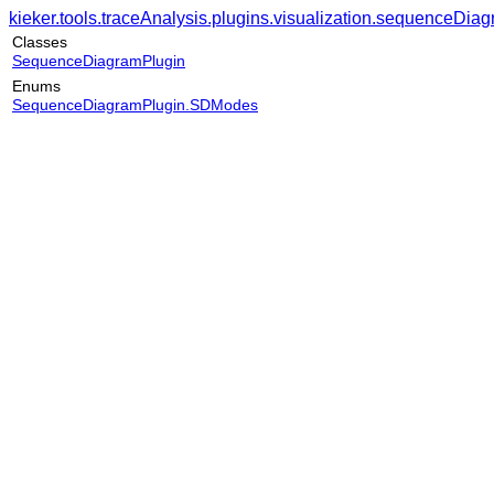
kieker.tools.traceAnalysis.plugins.visualization.sequenceDia
Classes
SequenceDiagramPlugin
Enums
SequenceDiagramPlugin.SDModes